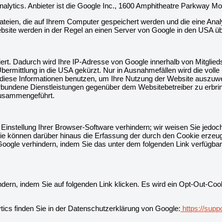
lytics. Anbieter ist die Google Inc., 1600 Amphitheatre Parkway M
ateien, die auf Ihrem Computer gespeichert werden und die eine Ana
bsite werden in der Regel an einen Server von Google in den USA üb
iert. Dadurch wird Ihre IP-Adresse von Google innerhalb von Mitglie
mittlung in die USA gekürzt. Nur in Ausnahmefällen wird die volle
le diese Informationen benutzen, um Ihre Nutzung der Website auszu
erbundene Dienstleistungen gegenüber dem Websitebetreiber zu erbr
zusammengeführt.
nstellung Ihrer Browser-Software verhindern; wir weisen Sie jedoch 
ie können darüber hinaus die Erfassung der durch den Cookie erzeugt
oogle verhindern, indem Sie das unter dem folgenden Link verfügbare
dern, indem Sie auf folgenden Link klicken. Es wird ein Opt-Out-Cook
cs finden Sie in der Datenschutzerklärung von Google:
https://supp