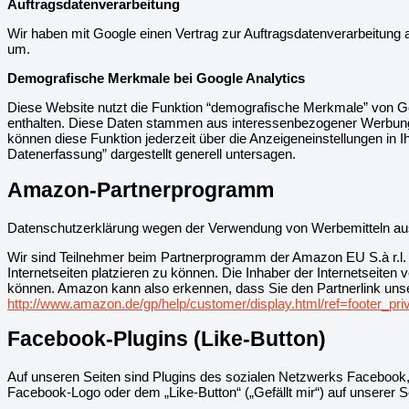
Auftragsdatenverarbeitung
Wir haben mit Google einen Vertrag zur Auftragsdatenverarbeitung
um.
Demografische Merkmale bei Google Analytics
Diese Website nutzt die Funktion “demografische Merkmale” von Go
enthalten. Diese Daten stammen aus interessenbezogener Werbung
können diese Funktion jederzeit über die Anzeigeneinstellungen in
Datenerfassung” dargestellt generell untersagen.
Amazon-Partnerprogramm
Datenschutzerklärung wegen der Verwendung von Werbemitteln 
Wir sind Teilnehmer beim Partnerprogramm der Amazon EU S.à r.l
Internetseiten platzieren zu können. Die Inhaber der Internetseit
können. Amazon kann also erkennen, dass Sie den Partnerlink unser
http://www.amazon.de/gp/help/customer/display.html/ref=footer_
Facebook-Plugins (Like-Button)
Auf unseren Seiten sind Plugins des sozialen Netzwerks Facebook,
Facebook-Logo oder dem „Like-Button“ („Gefällt mir“) auf unserer S