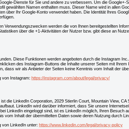
e Google-Dienste für Sie und andere zu verbessern. Um die Google+-S
 Profil gewählten Namen enthalten muss. Dieser Name wird in allen 
en über Ihr Google-Konto verwendet haben. Die Identität Ihres Googl
erfügen.
rten Verwendungszwecken werden die von Ihnen bereitgestellten In
istiken über die +1-Aktivitäten der Nutzer bzw. gibt diese an Nutzer
unden. Diese Funktionen werden angeboten durch die Instagram Inc.
nklicken des Instagram-Buttons die Inhalte unserer Seiten mit Ihrem
, dass wir als Anbieter der Seiten keine Kenntnis vom Inhalt der üb
ng von Instagram:
https://instagram.com/about/legal/privacy/
st die LinkedIn Corporation, 2029 Stierlin Court, Mountain View, CA 
 aufbaut. LinkedIn wird darüber informiert, dass Sie unsere Internets
i LinkedIn eingeloggt sind, ist es LinkedIn möglich, Ihren Besuch a
tnis vom Inhalt der übermittelten Daten sowie deren Nutzung durch Li
g von LinkedIn unter:
https://www.linkedin.com/legal/privacy-policy