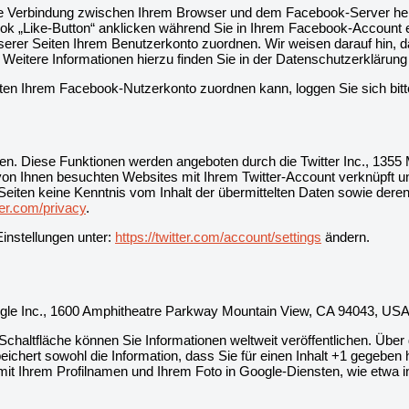
te Verbindung zwischen Ihrem Browser und dem Facebook-Server herge
 „Like-Button“ anklicken während Sie in Ihrem Facebook-Account ein
er Seiten Ihrem Benutzerkonto zuordnen. Wir weisen darauf hin, das
 Weitere Informationen hierzu finden Sie in der Datenschutzerkläru
en Ihrem Facebook-Nutzerkonto zuordnen kann, loggen Sie sich bit
en. Diese Funktionen werden angeboten durch die Twitter Inc., 1355
 von Ihnen besuchten Websites mit Ihrem Twitter-Account verknüpft
r Seiten keine Kenntnis vom Inhalt der übermittelten Daten sowie dere
tter.com/privacy
.
Einstellungen unter:
https://twitter.com/account/settings
ändern.
ogle Inc., 1600 Amphitheatre Parkway Mountain View, CA 94043, USA
chaltfläche können Sie Informationen weltweit veröffentlichen. Über
ichert sowohl die Information, dass Sie für einen Inhalt +1 gegeben 
 Ihrem Profilnamen und Ihrem Foto in Google-Diensten, wie etwa in