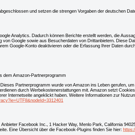
 abgeschlossen und setzen die strengen Vorgaben der deutschen Dat
ogle Analytics. Dadurch können Berichte erstellt werden, die Aussag
 von Google sowie aus Besucherdaten von Drittanbietern. Diese Da
 Ihrem Google-Konto deaktivieren oder die Erfassung Ihrer Daten dur
aus dem Amazon-Partnerprogramm
. Dieses Partnerprogramm wurde von Amazon ins Leben gerufen, um
en verdienen durch Werbekostenerstattungen mit. Amazon setzt Cookies
er Internetseite angeklickt haben. Weitere Informationen zur Nutzun
privacy?ie=UTF8&nodeId=3312401
 Anbieter Facebook Inc., 1 Hacker Way, Menlo Park, California 9402
eite. Eine Übersicht über die Facebook-Plugins finden Sie hier:
https