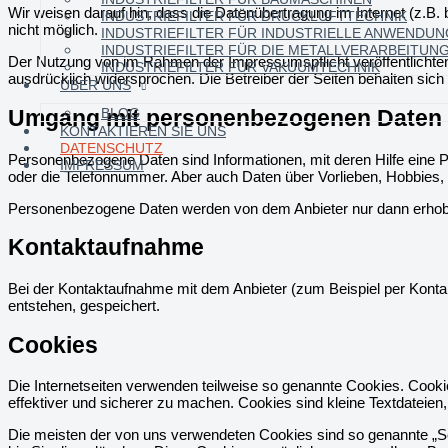
Wir weisen darauf hin, dass die Datenübertragung im Internet (z.B.
INDUSTRIEFILTER FÜR DRUCKLUFTTECHNIK
nicht möglich.
INDUSTRIEFILTER FÜR INDUSTRIELLE ANWENDU
INDUSTRIEFILTER FÜR DIE METALLVERARBEITUN
Der Nutzung von im Rahmen der Impressumspflicht veröffentlichten 
INDUSTRIEFILTER FÜR VAKUUMTECHNIK
ausdrücklich widersprochen. Die Betreiber der Seiten behalten sic
ÜBER UNS
BLOG
Umgang mit personenbezogenen Daten
KONTAKTIEREN SIE UNS
DATENSCHUTZ
Personenbezogene Daten sind Informationen, mit deren Hilfe eine 
IMPRESSUM
oder die Telefonnummer. Aber auch Daten über Vorlieben, Hobbie
Personenbezogene Daten werden von dem Anbieter nur dann erhoben, 
Kontaktaufnahme
Bei der Kontaktaufnahme mit dem Anbieter (zum Beispiel per Konta
entstehen, gespeichert.
Cookies
Die Internetseiten verwenden teilweise so genannte Cookies. Cooki
effektiver und sicherer zu machen. Cookies sind kleine Textdateien
Die meisten der von uns verwendeten Cookies sind so genannte „S