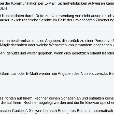
 bei der Kommunikation per E-Mail) Sicherheitslücken aufweisen kann.
NGEN
G
Kontaktdaten durch Dritte zur Übersendung von nicht ausdrücklich a
h ausdrücklich rechtliche Schritte im Falle der unverlangten Zusendu
Person bestimmbar ist, also Angaben, die zurück zu einer Person ve
s, Mitgliedschaften oder welche Webseiten von jemandem angesehen
genutzt und weiter gegeben, wenn dies gesetzlich erlaubt ist oder d
ktformular oder E-Mail) werden die Angaben des Nutzers zwecks Bear
es richten auf Ihrem Rechner keinen Schaden an und enthalten keine 
, die auf Ihrem Rechner abgelegt werden und die Ihr Browser speicher
ession-Cookies“. Sie werden nach Ende Ihres Besuchs automatisch g