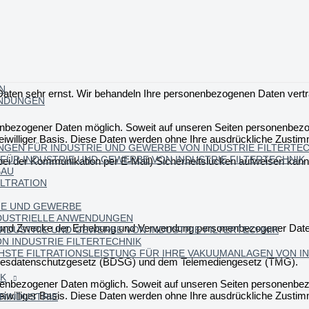
N
 Daten sehr ernst. Wir behandeln Ihre personenbezogenen Daten vertr
ENDUNGEN
enbezogener Daten möglich. Soweit auf unseren Seiten personenbezo
freiwilliger Basis. Diese Daten werden ohne Ihre ausdrückliche Zustim
UNGEN FÜR INDUSTRIE UND GEWERBE VON INDUSTRIE FILTERTE
 FÜR INDUSTRIE UND GEWERBE VON INDUSTRIE FILTERTECHNIK
 bei der Kommunikation per E-Mail) Sicherheitslücken aufweisen kann.
BAU
ILTRATION
IE UND GEWERBE
INDUSTRIELLE ANWENDUNGEN
g und Zwecke der Erhebung und Verwendung personenbezogener Daten 
INDUSTRIE UND GEWERBE VON INDUSTRIE FILTERTECHNIK
N INDUSTRIE FILTERTECHNIK
TE FILTRATIONSLEISTUNG FÜR IHRE VAKUUMANLAGEN VON IN
ndesdatenschutzgesetz (BDSG) und dem Telemediengesetz (TMG).
IK
nenbezogener Daten möglich. Soweit auf unseren Seiten personenbez
freiwilliger Basis. Diese Daten werden ohne Ihre ausdrückliche Zustim
ERINDUSTRIE