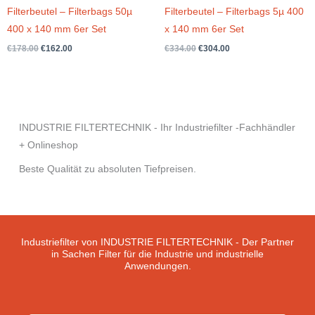
Filterbeutel – Filterbags 50µ
Filterbeutel – Filterbags 5µ 400
400 x 140 mm 6er Set
x 140 mm 6er Set
€
178.00
€
162.00
€
334.00
€
304.00
INDUSTRIE FILTERTECHNIK - Ihr Industriefilter -Fachhändler
+ Onlineshop
Beste Qualität zu absoluten Tiefpreisen.
Industriefilter von INDUSTRIE FILTERTECHNIK - Der Partner
in Sachen Filter für die Industrie und industrielle
Anwendungen.