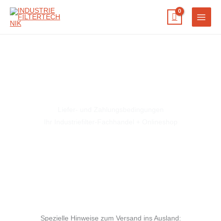
Zum
Inhalt
springen
Liefer- und Zahlungsbedingungen
Ihr Industriefilter-Fachhandel + Onlineshop
Spezielle Hinweise zum Versand ins Ausland: