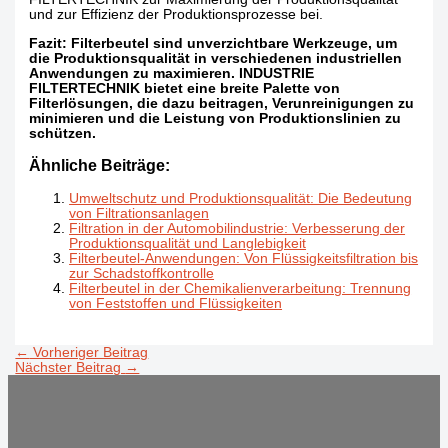
und zur Effizienz der Produktionsprozesse bei.
Fazit: Filterbeutel sind unverzichtbare Werkzeuge, um
die Produktionsqualität in verschiedenen industriellen
Anwendungen zu maximieren. INDUSTRIE
FILTERTECHNIK bietet eine breite Palette von
Filterlösungen, die dazu beitragen, Verunreinigungen zu
minimieren und die Leistung von Produktionslinien zu
schützen.
Ähnliche Beiträge:
Umweltschutz und Produktionsqualität: Die Bedeutung
von Filtrationsanlagen
Filtration in der Automobilindustrie: Verbesserung der
Produktionsqualität und Langlebigkeit
Filterbeutel-Anwendungen: Von Flüssigkeitsfiltration bis
zur Schadstoffkontrolle
Filterbeutel in der Chemikalienverarbeitung: Trennung
von Feststoffen und Flüssigkeiten
←
Vorheriger Beitrag
Nächster Beitrag
→