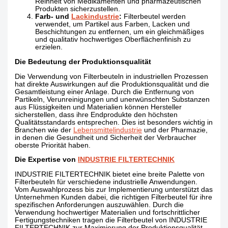
Reinheit von Medikamenten und pharmazeutischen
Produkten sicherzustellen.
Farb- und
Lackindustrie
:
Filterbeutel werden
verwendet, um Partikel aus Farben, Lacken und
Beschichtungen zu entfernen, um ein gleichmäßiges
und qualitativ hochwertiges Oberflächenfinish zu
erzielen.
Die Bedeutung der Produktionsqualität
Die Verwendung von Filterbeuteln in industriellen Prozessen
hat direkte Auswirkungen auf die Produktionsqualität und die
Gesamtleistung einer Anlage. Durch die Entfernung von
Partikeln, Verunreinigungen und unerwünschten Substanzen
aus Flüssigkeiten und Materialien können Hersteller
sicherstellen, dass ihre Endprodukte den höchsten
Qualitätsstandards entsprechen. Dies ist besonders wichtig in
Branchen wie der
Lebensmittelindustrie
und der Pharmazie,
in denen die Gesundheit und Sicherheit der Verbraucher
oberste Priorität haben.
Die Expertise von
INDUSTRIE FILTERTECHNIK
INDUSTRIE FILTERTECHNIK bietet eine breite Palette von
Filterbeuteln für verschiedene industrielle Anwendungen.
Vom Auswahlprozess bis zur Implementierung unterstützt das
Unternehmen Kunden dabei, die richtigen Filterbeutel für ihre
spezifischen Anforderungen auszuwählen. Durch die
Verwendung hochwertiger Materialien und fortschrittlicher
Fertigungstechniken tragen die Filterbeutel von INDUSTRIE
FILTERTECHNIK zur Maximierung der Produktionsqualität