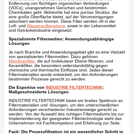
Entfernung von flüchtigen organischen Verbindungen
(VOCs), unangenehmen Gerüchen und bestimmten
Chemikalien geht. Aktivkohle hat eine poröse Struktur, die
eine große Oberfläche bietet, auf der Verunreinigungen
adsorbiert werden können. Diese Filter werden oft in der
Luft- und
Wasseraufbereitung
, sowie in der Lebensmittel-
und Getränkeindustrie eingesetzt.
Spezialisierte Filtermedien: Anwendungsabhängige
Lösungen
Je nach Branche und Anwendungsgebiet gibt es eine Vielzahl
von spezialisierten Filtermedien. Dazu gehören
Membranfilter
, die auf molekularer Ebene filtrieren, und
Keramikfilter, die besonders widerstandsfähig gegen
chemische und thermische Einflüsse sind. Jedes dieser
Filtermaterialien wurde entwickelt, um den Anforderungen
bestimmter Prozesse gerecht zu werden.
Die Expertise von
INDUSTRIE FILTERTECHNIK
:
Maßgeschneiderte Lösungen
INDUSTRIE FILTERTECHNIK bietet ein breites Spektrum an
Filtermaterialien und -lösungen, um den unterschiedlichen
Anforderungen verschiedener Industriezweige gerecht zu
werden. Von der Auswahl des richtigen Filtermediums bis zur
Implementierung der geeigneten Filtertechnologie steht das
Unternehmen mit Fachkompetenz und Erfahrung zur Seite.
Fazit: Die Prozessfiltration ist ein wesentlicher Schritt in