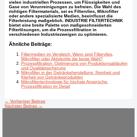
vielen industriellen Prozessen, um Flüssigkeiten und
Gase von Verunreinigungen zu befreien. Die Wahl des
richtigen Filtermaterials, sei es Filtervlies, Mikrofilter
oder andere spezialisierte Medien, beeinflusst die
Filterleistung maßgeblich. INDUSTRIE FILTERTECHNIK
bietet eine breite Palette von maßgeschneiderten
Filterlösungen, um die Prozessfiltration in
verschiedenen Industriezweigen zu optimieren.
Ähnliche Beiträge:
Filtermedien im Vergleich: Wann sind Filtervlies,
Mikrofilter oder Aktivkohle die beste Wahl?
Prozessfiltration: Optimierung von Produktionsabläufen
und Qualitätssicherung
Mikrofilter in der Getränkeherstellung: Reinheit und
Klarheit von Getränkeprodukten
Mikrofiltertechnologie für höchste Ansprüche:
Prozessfiltration im Detail
←
Vorheriger Beitrag
Nächster Beitrag
→