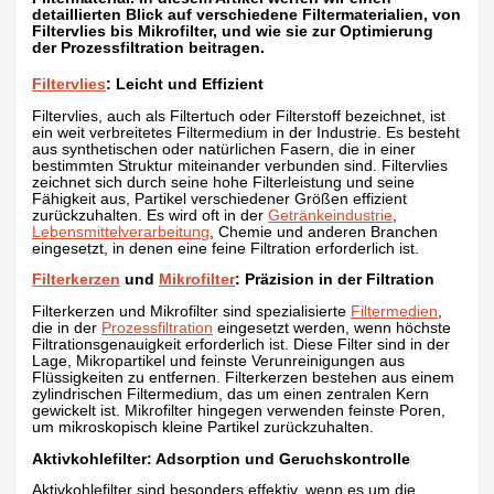
detaillierten Blick auf verschiedene Filtermaterialien, von
Filtervlies bis Mikrofilter, und wie sie zur Optimierung
der Prozessfiltration beitragen.
Filtervlies
: Leicht und Effizient
Filtervlies, auch als Filtertuch oder Filterstoff bezeichnet, ist
ein weit verbreitetes Filtermedium in der Industrie. Es besteht
aus synthetischen oder natürlichen Fasern, die in einer
bestimmten Struktur miteinander verbunden sind. Filtervlies
zeichnet sich durch seine hohe Filterleistung und seine
Fähigkeit aus, Partikel verschiedener Größen effizient
zurückzuhalten. Es wird oft in der
Getränkeindustrie
,
Lebensmittelverarbeitung
, Chemie und anderen Branchen
eingesetzt, in denen eine feine Filtration erforderlich ist.
Filterkerzen
und
Mikrofilter
: Präzision in der Filtration
Filterkerzen und Mikrofilter sind spezialisierte
Filtermedien
,
die in der
Prozessfiltration
eingesetzt werden, wenn höchste
Filtrationsgenauigkeit erforderlich ist. Diese Filter sind in der
Lage, Mikropartikel und feinste Verunreinigungen aus
Flüssigkeiten zu entfernen. Filterkerzen bestehen aus einem
zylindrischen Filtermedium, das um einen zentralen Kern
gewickelt ist. Mikrofilter hingegen verwenden feinste Poren,
um mikroskopisch kleine Partikel zurückzuhalten.
Aktivkohlefilter: Adsorption und Geruchskontrolle
Aktivkohlefilter sind besonders effektiv, wenn es um die