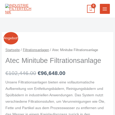
Zum
Inhalt
springen
Atec
Ursprünglicher
Aktueller
Angebot!
Minitube
Preis
Preis
Filtrationsanlage
Startseite
/
Filtrationsanlagen
/ Atec Minitube Filtrationsanlage
Menge
war:
ist:
Atec Minitube Filtrationsanlage
€102,446.00
€96,648.00.
€
102,446.00
€
96,648.00
Unsere Filtrationsanlagen bieten eine vollautomatische
Aufbereitung von Entfettungsbädern, Reinigungsbädern und
Spülbädern in industriellen Anwendungen. Das System nutzt
verschiedene Filtrationsstufen, um Verunreinigungen wie Öle,
Fette und Partikel aus dem Prozesswasser zu entfernen und
das Wasser in einem Kreislaufprozess zurück in den