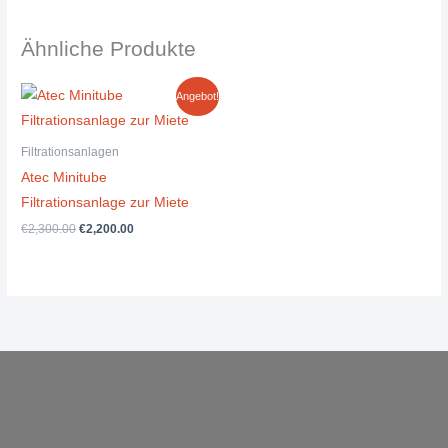
Ähnliche Produkte
Ursprünglicher
Aktueller
Angebot!
Preis
Preis
war:
ist:
€2,300.00
€2,200.00.
Filtrationsanlagen
Atec Minitube
Filtrationsanlage zur Miete
€
2,300.00
€
2,200.00