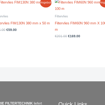
Ursprünglicher
Aktueller
Ursprünglicher
Aktueller
Angebot!
Ang
Preis
Preis
Preis
Preis
war:
ist:
war:
ist:
€65.00
€59.00.
€201.00
€169.00.
ervlies
Filtervlies
ltervlies FIM130N 380 mm x 50 m
Filtervlies FIM60N 960 mm X 10
m
5.00
€
59.00
€
201.00
€
169.00
Quick Links
IE FILTERTECHNIK
liefert