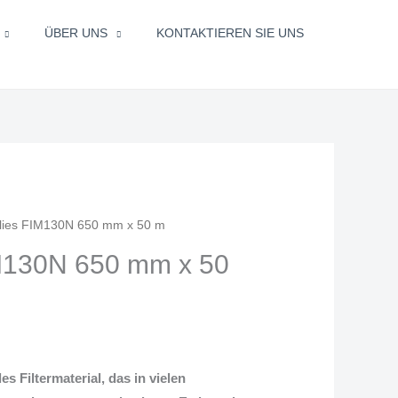
ÜBER UNS
KONTAKTIEREN SIE UNS
rvlies FIM130N 650 mm x 50 m
icher
ueller
FIM130N 650 mm x 50
is
.00.
les Filtermaterial, das in vielen