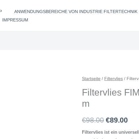
P
ANWENDUNGSBEREICHE VON INDUSTRIE FILTERTECHNIK
IMPRESSUM
Filtervlies
Startseite
/
Filtervlies
/ Filte
Ursprüngl
Akt
FIM130N
Filtervlies 
Preis
Pre
650
m
mm
war:
ist:
x
€98.00
€89
€
98.00
€
89.00
50
m
Filtervlies ist ein universel
Menge