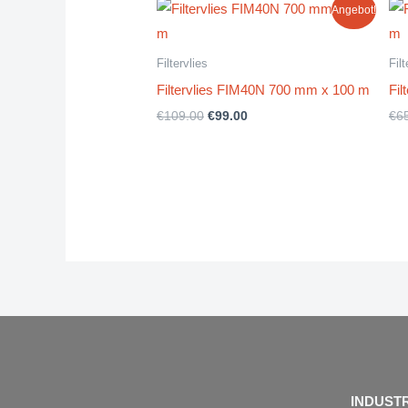
Ursprünglicher
Aktueller
Angebot!
Preis
Preis
war:
ist:
€109.00
€99.00.
Filtervlies
Filt
Filtervlies FIM40N 700 mm x 100 m
Fi
€
109.00
€
99.00
€
6
INDUSTR