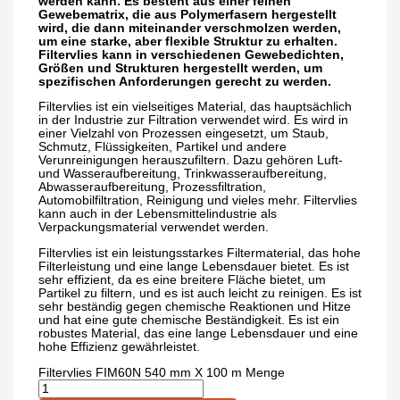
werden kann. Es besteht aus einer feinen
Gewebematrix, die aus Polymerfasern hergestellt
wird, die dann miteinander verschmolzen werden,
um eine starke, aber flexible Struktur zu erhalten.
Filtervlies kann in verschiedenen Gewebedichten,
Größen und Strukturen hergestellt werden, um
spezifischen Anforderungen gerecht zu werden.
Filtervlies ist ein vielseitiges Material, das hauptsächlich
in der Industrie zur Filtration verwendet wird. Es wird in
einer Vielzahl von Prozessen eingesetzt, um Staub,
Schmutz, Flüssigkeiten, Partikel und andere
Verunreinigungen herauszufiltern. Dazu gehören Luft-
und Wasseraufbereitung, Trinkwasseraufbereitung,
Abwasseraufbereitung, Prozessfiltration,
Automobilfiltration, Reinigung und vieles mehr. Filtervlies
kann auch in der Lebensmittelindustrie als
Verpackungsmaterial verwendet werden.
Filtervlies ist ein leistungsstarkes Filtermaterial, das hohe
Filterleistung und eine lange Lebensdauer bietet. Es ist
sehr effizient, da es eine breitere Fläche bietet, um
Partikel zu filtern, und es ist auch leicht zu reinigen. Es ist
sehr beständig gegen chemische Reaktionen und Hitze
und hat eine gute chemische Beständigkeit. Es ist ein
robustes Material, das eine lange Lebensdauer und eine
hohe Effizienz gewährleistet.
Filtervlies FIM60N 540 mm X 100 m Menge