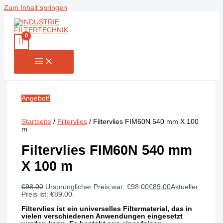
Zum Inhalt springen
Angebot!
Startseite
/
Filtervlies
/ Filtervlies FIM60N 540 mm X 100
m
Filtervlies FIM60N 540 mm
X 100 m
€
98.00
Ursprünglicher Preis war: €98.00
€
89.00
Aktueller
Preis ist: €89.00.
Filtervlies ist ein universelles Filtermaterial, das in
vielen verschiedenen Anwendungen eingesetzt