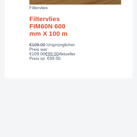
Filtervlies
Filtervlies
FIM60N 600
mm X 100 m
€
109.00
Ursprünglicher
Preis war:
€109.00
€
99.00
Aktueller
Preis ist: €99.00.
INDUSTRIE FILTERTECHNIK
liefert zuverlässige
Industriefilter für Druckluft, Hydraulik, Öl- und