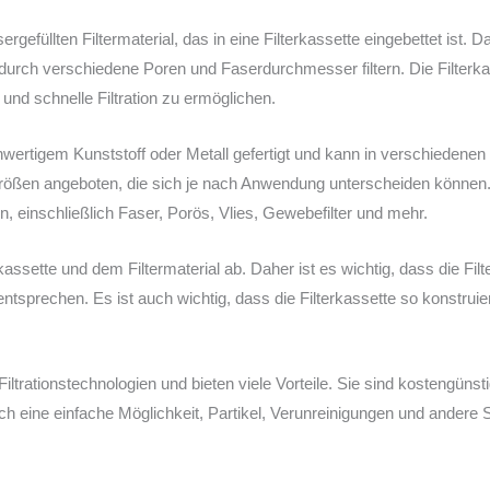
rgefüllten Filtermaterial, das in eine Filterkassette eingebettet ist. 
rch verschiedene Poren und Faserdurchmesser filtern. Die Filterkass
 und schnelle Filtration zu ermöglichen.
chwertigem Kunststoff oder Metall gefertigt und kann in verschiedenen 
ergrößen angeboten, die sich je nach Anwendung unterscheiden könn
, einschließlich Faser, Porös, Vlies, Gewebefilter und mehr.
erkassette und dem Filtermaterial ab. Daher ist es wichtig, dass die Fi
sprechen. Es ist auch wichtig, dass die Filterkassette so konstruiert 
 Filtrationstechnologien und bieten viele Vorteile. Sie sind kostengünsti
auch eine einfache Möglichkeit, Partikel, Verunreinigungen und ander